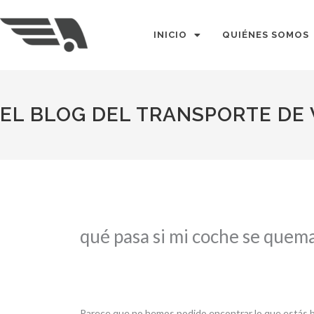
Ir
al
INICIO
QUIÉNES SOMOS
contenido
EL BLOG DEL TRANSPORTE DE
Buscar
por:
qué pasa si mi coche se quem
Parece que no hemos podido encontrar lo que estás 