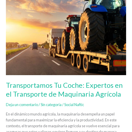
Tu
Coche:
Expertos
en
el
Transporte
de
Maquinaria
Agrícola
Transportamos Tu Coche: Expertos en
el Transporte de Maquinaria Agrícola
Deja un comentario
/
Sin categoría
/
Social Naftic
En el dinámico mundo agrícola, la maquinaria desempeña un papel
fundamental para maximizar la eficiencia y la productividad. En este
contexto, el transporte de maquinaria agrícola se vuelve esencial para
asegurar que estos valiosos equipos lleguen a su destino de manera