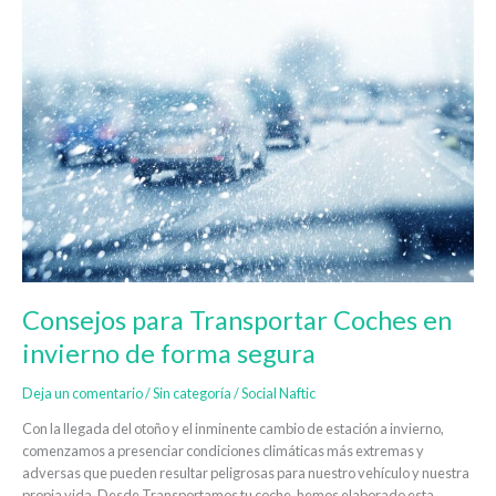
para
Transportar
Coches
en
invierno
de
forma
segura
Consejos para Transportar Coches en
invierno de forma segura
Deja un comentario
/
Sin categoría
/
Social Naftic
Con la llegada del otoño y el inminente cambio de estación a invierno,
comenzamos a presenciar condiciones climáticas más extremas y
adversas que pueden resultar peligrosas para nuestro vehículo y nuestra
propia vida. Desde Transportamos tu coche, hemos elaborado esta