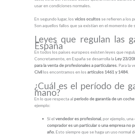
usar en condiciones normales.
En segundo lugar, los
vicios ocultos
se refieren a los 
Son aquellos fallos que ya existían en el momento de 
Leyes que regulan las ga
España
En todos los países europeos existen leyes que regula
Concretamente, en España se desarrolla la
Ley 23/200
para la venta de profesionales a particulares
. Para la 
Civil
los encontramos en los
artículos 1461 y 1484
.
¿Cuál es el período de 
mano?
En lo que respecta al
periodo de garantía de un coch
ejemplo:
Si el
vendedor es profesional
, por ejemplo, un
comprador es un particular o una empresa no p
año
. Esto siempre que se haga un uso normal d