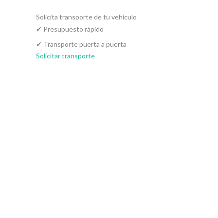
a
r
Solicita transporte de tu vehículo
✔
Presupuesto rápido
p
o
✔
Transporte puerta a puerta
Solicitar transporte
r
: