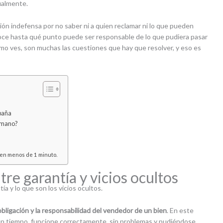
gualmente.
ón indefensa por no saber ni a quien reclamar ni lo que pueden
e hasta qué punto puede ser responsable de lo que pudiera pasar
omo ves, son muchas las cuestiones que hay que resolver, y eso es
spaña
a mano?
 en menos de 1 minuto.
tre garantía y vicios ocultos
a y lo que son los vicios ocultos.
obligación y la responsabilidad del vendedor de un bien
. En este
 un tiempo, funcione correctamente, sin problemas y pudiéndose