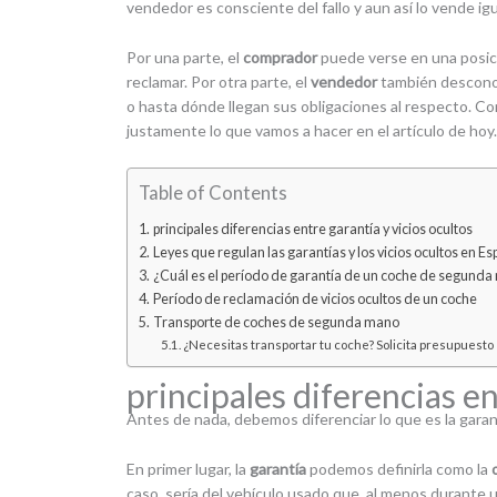
vendedor es consciente del fallo y aun así lo vende i
Por una parte, el
comprador
puede verse en una posici
reclamar. Por otra parte, el
vendedor
también desconoc
o hasta dónde llegan sus obligaciones al respecto. C
justamente lo que vamos a hacer en el artículo de hoy.
Table of Contents
principales diferencias entre garantía y vicios ocultos
Leyes que regulan las garantías y los vicios ocultos en E
¿Cuál es el período de garantía de un coche de segund
Período de reclamación de vicios ocultos de un coche
Transporte de coches de segunda mano
¿Necesitas transportar tu coche? Solicita presupuesto
principales diferencias en
Antes de nada, debemos diferenciar lo que es la garantí
En primer lugar, la
garantía
podemos definirla como la
caso, sería del vehículo usado que, al menos durante