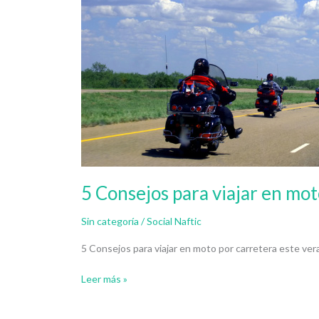
viajar
en
moto
por
carretera
5 Consejos para viajar en mot
Sin categoría
/
Social Naftic
5 Consejos para viajar en moto por carretera este ve
Leer más »