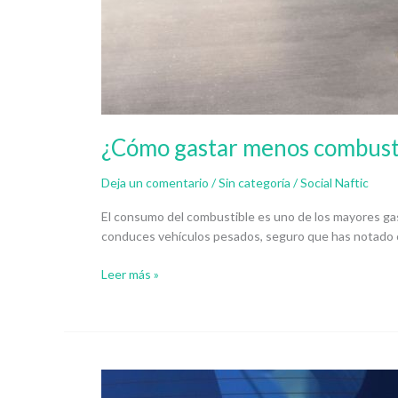
¿Cómo gastar menos combusti
Deja un comentario
/
Sin categoría
/
Social Naftic
El consumo del combustible es uno de los mayores gas
conduces vehículos pesados, seguro que has notado co
Leer más »
Tendencias
en