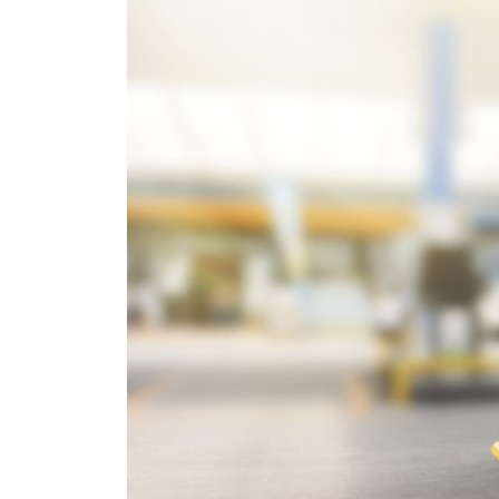
gastar
menos
combustible
con
vehículos
pesados?