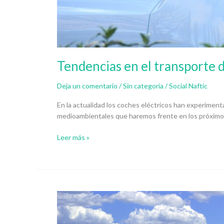
Tendencias en el transporte d
Deja un comentario
/
Sin categoría
/
Social Naftic
En la actualidad los coches eléctricos han experime
medioambientales que haremos frente en los próximos a
Leer más »
5
Consejos
para