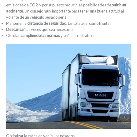
emisiones de CO2, y por supuesto reducir las posibilidades de
sufrir un
accidente
. Un consejo muy importante para tener una buena actitud al
volante de un vehículo pesado seria;
Mantener la
distancia de seguridad,
tanto lateral como frontal.
Descansar
las veces que sea necesario.
Circular
cumpliendo las normas
y señales de tráfico.
Optimizar la carga en vehículos pesados