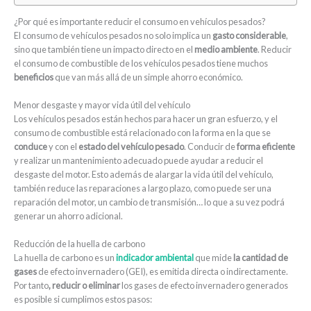
¿Por qué es importante reducir el consumo en vehículos pesados?
El consumo de vehículos pesados no solo implica un
gasto considerable
,
sino que también tiene un impacto directo en el
medio ambiente
. Reducir
el consumo de combustible de los vehículos pesados tiene muchos
beneficios
que van más allá de un simple ahorro económico.
Menor desgaste y mayor vida útil del vehículo
Los vehículos pesados están hechos para hacer un gran esfuerzo, y el
consumo de combustible está relacionado con la forma en la que se
conduce
y con el
estado del vehículo pesado
. Conducir de
forma eficiente
y realizar un mantenimiento adecuado puede ayudar a reducir el
desgaste del motor. Esto además de alargar la vida útil del vehículo,
también reduce las reparaciones a largo plazo, como puede ser una
reparación del motor, un cambio de transmisión… lo que a su vez podrá
generar un ahorro adicional.
Reducción de la huella de carbono
La huella de carbono es un
indicador ambiental
que mide
la cantidad de
gases
de efecto invernadero (GEI), es emitida directa o indirectamente.
Por tanto
, reducir o eliminar
los gases de efecto invernadero generados
es posible si cumplimos estos pasos: