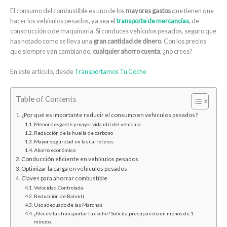
El consumo del combustible es uno de los
mayores gastos
que tienen que
hacer los vehículos pesados, ya sea el
transporte de mercancías
, de
construcción o de maquinaria. Si conduces vehículos pesados, seguro que
has notado como se lleva una
gran cantidad de dinero
. Con los precios
que siempre van cambiando,
cualquier ahorro cuenta
, ¿no crees?
En este artículo, desde
Transportamos Tu Coche
Table of Contents
¿Por qué es importante reducir el consumo en vehículos pesados?
Menor desgaste y mayor vida útil del vehículo
Reducción de la huella de carbono
Mayor seguridad en las carreteras
Ahorro económico
Conducción eficiente en vehículos pesados
Optimizar la carga en vehículos pesados
Claves para ahorrar combustible
Velocidad Controlada
Reducción de Ralentí
Uso adecuado de las Marchas
¿Necesitas transportar tu coche? Solicita presupuesto en menos de 1
minuto.