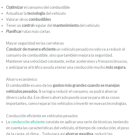
Optimizar
el consumo del combustible
Actualizar la
tecnología
del vehículo
Valorar otros
combustibles
Tener un
control
regular del
mantenimiento
del vehículo
Planificar
rutas más cortas
Mayor seguridad en las carreteras
Conducir de manera eficiente
un vehículo pesado no solo va a reducir el
consumo de combustible, sino que también mejora la seguridad.
Mantener una velocidad constante, evitar acelerones y frenazos bruscos,
y anticiparse al tráfico ayuda a tener una conducción mucho
más segura.
Ahorro económico
El combustible es uno de los
gastos más grandes cuando se manejan
vehículos pesados.
Si se logra reducir el consumo, se podrá ahorrar
dinero cada día. Ese dinero ahorrado puede usarse para otras cosas
importantes, como reparar los vehículos o invertir en nuevas tecnologías.
Conducción eficiente en vehículos pesados
La
conducción eficiente
consiste en aplicar una serie de técnicas, teniendo
en cuenta las características del vehículo, el tiempo de conducción, el peso
de la carga, el clima… Todo para así
ahorrar gasolina
, reducir las