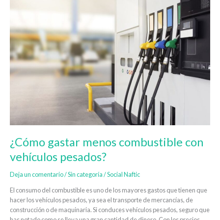
gastar
menos
combustible
con
vehículos
pesados?
¿Cómo gastar menos combustible con
vehículos pesados?
Deja un comentario
/
Sin categoría
/
Social Naftic
El consumo del combustible es uno de los mayores gastos que tienen que
hacer los vehículos pesados, ya sea el transporte de mercancías, de
construcción o de maquinaria. Si conduces vehículos pesados, seguro que
has notado como se lleva una gran cantidad de dinero. Con los precios