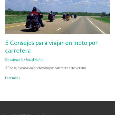
en
moto
por
carretera
5 Consejos para viajar en moto por
carretera
Sin categoría
/
Social Naftic
5 Consejos para viajar en moto por carretera este verano
Leer más »