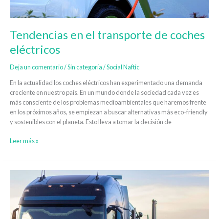
Tendencias en el transporte de coches
eléctricos
Deja un comentario
/
Sin categoría
/
Social Naftic
En la actualidad los coches eléctricos han experimentado una demanda
creciente en nuestro país. En un mundo donde la sociedad cada vez es
más consciente de los problemas medioambientales que haremos frente
en los próximos años, se empiezan a buscar alternativas más eco-friendly
y sostenibles con el planeta. Esto lleva a tomar la decisión de
Leer más »
Consejos
para
conseguir
un
transporte