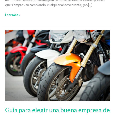
que siempre van cambiando, cualquier ahorro cuenta, ¿no […]
Leer más »
Guía
para
elegir
una
buena
empresa
de
transporte
de
motos
Guía para elegir una buena empresa de