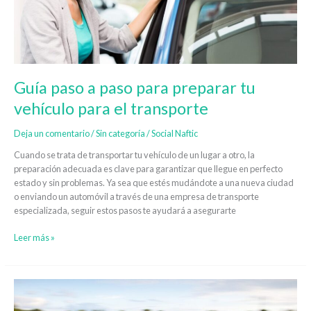
tu
vehículo
para
el
transporte
Guía paso a paso para preparar tu
vehículo para el transporte
Deja un comentario
/
Sin categoría
/
Social Naftic
Cuando se trata de transportar tu vehículo de un lugar a otro, la
preparación adecuada es clave para garantizar que llegue en perfecto
estado y sin problemas. Ya sea que estés mudándote a una nueva ciudad
o enviando un automóvil a través de una empresa de transporte
especializada, seguir estos pasos te ayudará a asegurarte
Leer más »
Estos
son