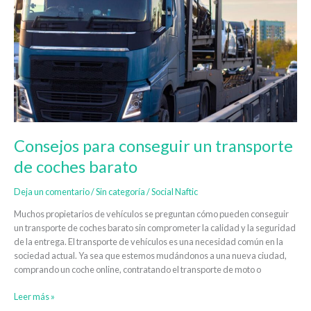
de
coches
barato
Consejos para conseguir un transporte
de coches barato
Deja un comentario
/
Sin categoría
/
Social Naftic
Muchos propietarios de vehículos se preguntan cómo pueden conseguir
un transporte de coches barato sin comprometer la calidad y la seguridad
de la entrega. El transporte de vehículos es una necesidad común en la
sociedad actual. Ya sea que estemos mudándonos a una nueva ciudad,
comprando un coche online, contratando el transporte de moto o
Leer más »