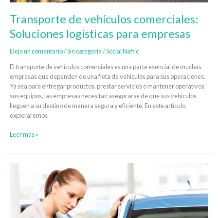
Transporte de vehículos comerciales:
Soluciones logísticas para empresas
Deja un comentario
/
Sin categoría
/
Social Naftic
El transporte de vehículos comerciales es una parte esencial de muchas
empresas que dependen de una flota de vehículos para sus operaciones.
Ya sea para entregar productos, prestar servicios o mantener operativos
sus equipos, las empresas necesitan asegurarse de que sus vehículos
lleguen a su destino de manera segura y eficiente. En este artículo,
exploraremos
Leer más »
Guía
paso
a
paso
para
preparar