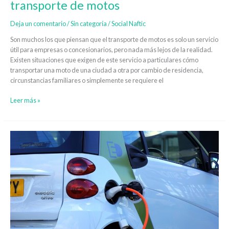
transporte de motos
Deja un comentario
/
Sin categoría
/
Social Naftic
Son muchos los que piensan que el transporte de motos es solo un servicio
útil para empresas o concesionarios, pero nada más lejos de la realidad.
Existen situaciones que exigen de este servicio a particulares cómo
transportar una moto de una ciudad a otra por cambio de residencia,
circunstancias familiares o simplemente se requiere el
Leer más »
Tendencias
en
el
transporte
de
coches
eléctricos