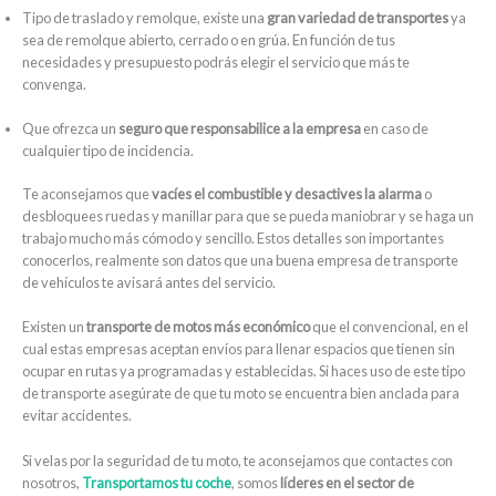
Tipo de traslado y remolque, existe una
gran variedad de transportes
ya
sea de remolque abierto, cerrado o en grúa. En función de tus
necesidades y presupuesto podrás elegir el servicio que más te
convenga.
Que ofrezca un
seguro que responsabilice a la empresa
en caso de
cualquier tipo de incidencia.
Te aconsejamos que
vacíes el combustible y desactives la alarma
o
desbloquees ruedas y manillar para que se pueda maniobrar y se haga un
trabajo mucho más cómodo y sencillo. Estos detalles son importantes
conocerlos, realmente son datos que una buena empresa de transporte
de vehículos te avisará antes del servicio.
Existen un
transporte de motos más económico
que el convencional, en el
cual estas empresas aceptan envíos para llenar espacios que tienen sin
ocupar en rutas ya programadas y establecidas. Si haces uso de este tipo
de transporte asegúrate de que tu moto se encuentra bien anclada para
evitar accidentes.
Si velas por la seguridad de tu moto, te aconsejamos que contactes con
nosotros,
Transportamos tu coche
, somos
líderes en el sector de