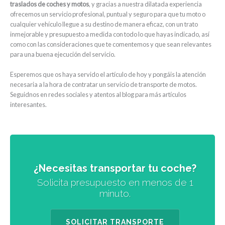
traslados de coches y motos
, y gracias a nuestra dilatada experiencia
ofrecemos un servicio profesional, puntual y seguro para que tu moto o
cualquier vehículo llegue a su destino de manera eficaz, con un trato
inmejorable y presupuesto a medida con todo lo que hayas indicado, así
como con las consideraciones que te comentemos y que sean relevantes
para una buena ejecución del servicio.
Esperemos que os haya servido el artículo de hoy y pongáis la atención
necesaria a la hora de contratar un servicio de transporte de motos.
Seguidnos en redes sociales y atentos al blog para más artículos
interesantes.
¿Necesitas transportar tu coche?
Solicita presupuesto en menos de 1
minuto.
SOLICITAR TRANSPORTE