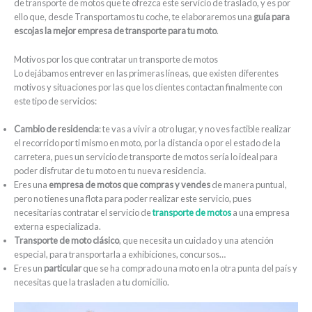
de transporte de motos que te ofrezca este servicio de traslado, y es por
ello que, desde Transportamos tu coche, te elaboraremos una
guía para
escojas la mejor empresa de transporte para tu moto
.
Motivos por los que contratar un transporte de motos
Lo dejábamos entrever en las primeras líneas, que existen diferentes
motivos y situaciones por las que los clientes contactan finalmente con
este tipo de servicios:
Cambio de residencia
: te vas a vivir a otro lugar, y no ves factible realizar
el recorrido por ti mismo en moto, por la distancia o por el estado de la
carretera, pues un servicio de transporte de motos sería lo ideal para
poder disfrutar de tu moto en tu nueva residencia.
Eres una
empresa de motos que compras y vendes
de manera puntual,
pero no tienes una flota para poder realizar este servicio, pues
necesitarías contratar el servicio de
transporte de motos
a una empresa
externa especializada.
Transporte de moto clásico
, que necesita un cuidado y una atención
especial, para transportarla a exhibiciones, concursos…
Eres un
particular
que se ha comprado una moto en la otra punta del país y
necesitas que la trasladen a tu domicilio.