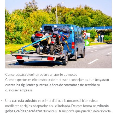
Consejos para elegir un buen transporte de motos
Como expertos en el transporte de motos te aconsejamos que
tengas en
cuenta los siguientes puntos a la hora de contratar este servicio
en
cualquier empresa:
Una
correcta sujeción
, es primordial que la moto esté bien sujeta
mediante anclajes adaptados a su cilindrada. De esta forma se
evitarán
golpes, caídas o arañazos
durante su transporte que puedan deteriorarla.