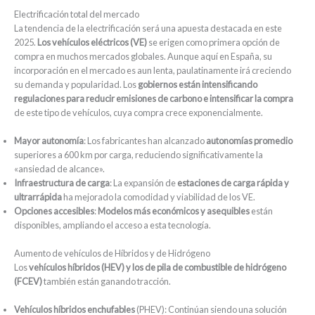
Electrificación total del mercado
La tendencia de la electrificación será una apuesta destacada en este
2025.
Los vehículos eléctricos (VE)
se erigen como primera opción de
compra en muchos mercados globales. Aunque aquí en España, su
incorporación en el mercado es aun lenta, paulatinamente irá creciendo
su demanda y popularidad. Los
gobiernos están intensificando
regulaciones para reducir emisiones de carbono e intensificar la compra
de este tipo de vehículos, cuya compra crece exponencialmente.
Mayor autonomía
: Los fabricantes han alcanzado
autonomías promedio
superiores a 600 km por carga, reduciendo significativamente la
«ansiedad de alcance».
Infraestructura de carga
: La expansión de
estaciones de carga rápida y
ultrarrápida
ha mejorado la comodidad y viabilidad de los VE.
Opciones accesibles
:
Modelos más económicos y asequibles
están
disponibles, ampliando el acceso a esta tecnología.
Aumento de vehículos de Híbridos y de Hidrógeno
Los
vehículos híbridos (HEV) y los de pila de combustible de hidrógeno
(FCEV)
también están ganando tracción.
Vehículos híbridos enchufables
(PHEV): Continúan siendo una solución