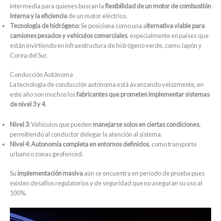
intermedia para quienes buscan la
flexibilidad de un motor de combustión
interna y la eficiencia
de un motor eléctrico.
Tecnología de hidrógeno
: Se posiciona como una a
lternativa viable para
camiones pesados y vehículos comerciales
, especialmente en países que
están invirtiendo en infraestructura de hidrógeno verde, como Japón y
Corea del Sur.
Conducción Autónoma
La tecnología de conducción autónoma está avanzando velozmente, en
este año son muchos los
fabricantes que prometen implementar sistemas
de nivel 3 y 4
.
Nivel 3
: Vehículos que pueden
manejarse solos en ciertas condiciones
,
permitiendo al conductor delegar la atención al sistema.
Nivel 4
:
Autonomía completa en entornos
definidos
, como transporte
urbano o zonas geofenced.
Su
implementación masiva
aún se encuentra en periodo de prueba pues
existen desafíos regulatorios y de seguridad que no aseguran su uso al
100%.