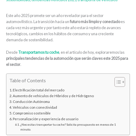
Este año 2025 promete ser un año revelador para el sector
automovilístico. La transición hacia un
futuro más limpio y conectado
es
cada vez más urgente y por tanto este año estará repleto de avances
tecnológicos, cambios en los hábitos de consumo y una creciente
demanda de sostenibilidad.
Desde
Transportamos tu coche
, en el artículo de hoy, exploraremos las
principales tendencias de la automoción que serán claves este 2025 para
el sector
.
Table of Contents
Electrificación total del mercado
Aumento de vehículos de Híbridos y de Hidrógeno
Conducción Autónoma
Vehículos con conectividad
Compromiso sostenible
Personalización y experiencia de usuario
¿Necesitas transportar tu coche? Solicita presupuesto en menos de 1
minuto.