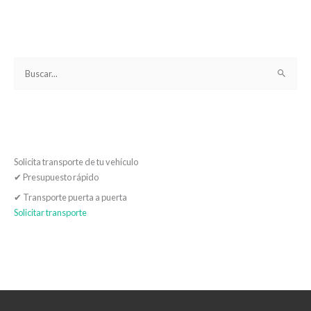
B
u
s
c
a
Solicita transporte de tu vehículo
r
✔
Presupuesto rápido
p
o
✔
Transporte puerta a puerta
Solicitar transporte
r
: