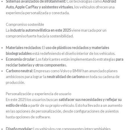
Sistemas avanzados de infotainment:
Con tecnologías como
Android
Auto, Apple CarPlay y asistentes virtuales
, los vehículos ofrecen una
experiencia personalizada y conectada.
Compromiso sostenible
La
industria automovilística en este 2025
viene marcada por un
compromiso fuerte hacia la sostenibilidad.
Materiales reciclados
: El
uso de plásticos reciclados y materiales
biodegradables
está redefiniendo el diseño interior de los vehículos.
Economía circular
: Los fabricantes están implementando estrategias
para
reciclar baterías y otros componente
s.
Carbono neutral
: Empresas como Volvo y BMW han anunciado planes
ambiciosos para lograr la
neutralidad de carbono
en toda su cadena de
producción.
Personalización y experiencia de usuario
En este 2025 los usuarios buscan
satisfacer sus necesidades y reflejar su
estilo de vida
a partir de su propio vehículo. Esto ha llevado a un aumento
en las opciones de personalización, desde configuraciones de asientos
hasta opciones de software.
Diseño modular:
Los vehículos con componentes intercambiables