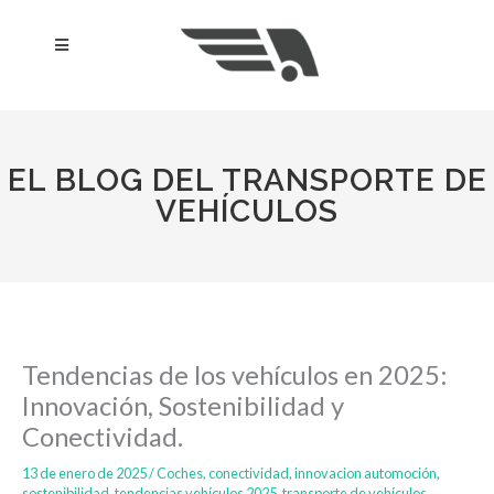
Ir
al
Menú
contenido
EL BLOG DEL TRANSPORTE DE
VEHÍCULOS
Tendencias de los vehículos en 2025:
Innovación, Sostenibilidad y
Conectividad.
13 de enero de 2025
/
Coches
,
conectividad
,
innovacion automoción
,
sostenibilidad
,
tendencias vehículos 2025
,
transporte de vehículos