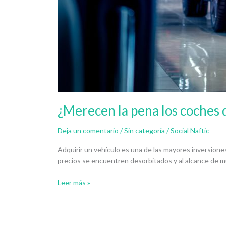
¿Merecen la pena los coches 
Deja un comentario
/
Sin categoría
/
Social Naftic
Adquirir un vehículo es una de las mayores inversio
precios se encuentren desorbitados y al alcance de m
Leer más »