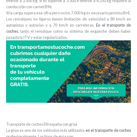
inferior a 3.500 kg. Si es superior a 3.500 e inferior a 4.250 kg requiere la
conducción con carnet B96.
Si la carga supera esa cifra pero no los 7.000 kg es necesario permiso B+E.
Los remolques no ligeros tienen limitación de velocidad a 80 km/h en
autopistas y autovías y a 70 km/h en carreteras.
En el
transporte de
coches
, tanto el remolque como su sistema de enganche deben haber
pasado la ITV y estar regularizados.
Transporte de coches EN españa con grúa
La grúa es uno de los vehículos más utilizados
en el
transporte de coches
profesionalmente. Los tipos de grúa son: