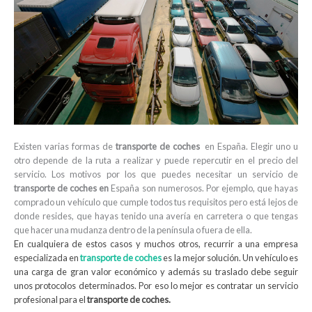
Existen varias formas de
transporte de coches
en España. Elegir uno u
otro depende de la ruta a realizar y puede repercutir en el precio del
servicio. Los motivos por los que puedes necesitar un servicio de
transporte de coches en
España son numerosos. Por ejemplo, que hayas
comprado un vehículo que cumple todos tus requisitos pero está lejos de
donde resides, que hayas tenido una avería en carretera o que tengas
que hacer una mudanza dentro de la península o fuera de ella.
En cualquiera de estos casos y muchos o
tros, recurrir a una empresa
especializada en
transporte de coches
es la mejor solución. Un vehículo es
una carga de gran valor económico y además su
traslado debe seguir
unos protocolos determinados. Por eso lo mejor es con
tra
tar un servicio
profesional para el
transporte de
coches.