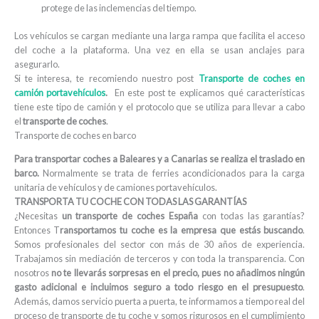
protege de las inclemencias del tiempo.
Los vehículos se cargan mediante una larga rampa que facilita el acceso
del coche a la plataforma. Una vez en ella se usan anclajes para
asegurarlo.
Si te interesa, te recomiendo nuestro post
Transporte de coches en
camión portavehículos
.
En este post te explicamos qué características
tiene este tipo de camión y el protocolo que se utiliza para llevar a cabo
el
transporte de coches
.
Transporte de coches en barco
Para transportar coches a Baleares y a Canarias se realiza el traslado en
barco.
Normalmente se trata de ferries acondicionados para la carga
unitaria de vehículos y de camiones portavehículos.
TRANSPORTA TU COCHE CON TODAS LAS GARANTÍAS
¿Necesitas
un transporte de coches España
con todas las garantías?
Entonces T
ransportamos tu coche es la empresa que estás buscando
.
Somos profesionales del sector con más de 30 años de experiencia.
Trabajamos sin mediación de terceros y con toda la transparencia. Con
nosotros
no te llevarás sorpresas en el precio, pues no añadimos ningún
gasto adicional e incluimos seguro a todo riesgo en el presupuesto
.
Además, damos servicio puerta a puerta, te informamos a tiempo real del
proceso de transporte de tu coche y somos rigurosos en el cumplimiento