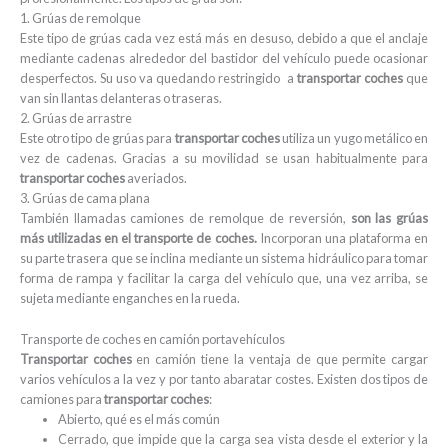
1. Grúas de remolque
Este tipo de grúas cada vez está más en desuso, debido a que el anclaje
mediante cadenas alrededor del bastidor del vehículo puede ocasionar
desperfectos. Su uso va quedando restringido a
transportar coches
que
van sin llantas delanteras o traseras.
2. Grúas de arrastre
Este otro tipo de grúas para
transportar coches
utiliza un yugo metálico en
vez de cadenas. Gracias a su movilidad se usan habitualmente para
transportar coches
averiados.
3. Grúas de cama plana
También llamadas camiones de remolque de reversión,
son las grúas
más utilizadas en el transporte de coches.
Incorporan una plataforma en
su parte trasera que se inclina mediante un sistema hidráulico para tomar
forma de rampa y facilitar la carga del vehículo que, una vez arriba, se
sujeta mediante enganches en la rueda.
Transporte de coches en camión portavehículos
Transportar coches
en camión tiene la ventaja de que permite cargar
varios vehículos a la vez y por tanto abaratar costes. Existen dos tipos de
camiones para
transportar coches
:
Abierto, qué es el más común
Cerrado, que impide que la carga sea vista desde el exterior y la