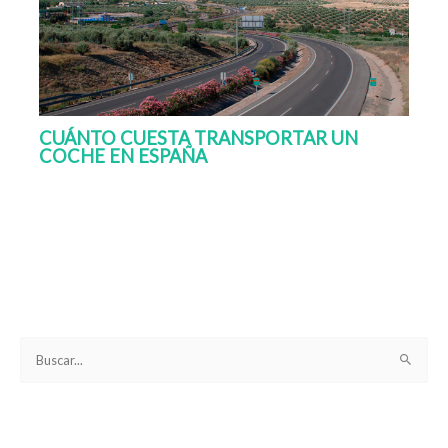
CUÁNTO CUESTA TRANSPORTAR UN
COCHE EN ESPAÑA
B
u
s
c