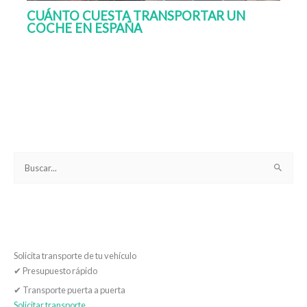
CUÁNTO CUESTA TRANSPORTAR UN
COCHE EN ESPAÑA
B
u
s
c
a
Solicita transporte de tu vehículo
r
✔
Presupuesto rápido
p
o
✔
Transporte puerta a puerta
Solicitar transporte