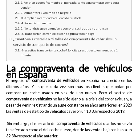
1. Ampliar geográficamente el mercado, tanto para comprar como para
vender
2.-Aumentar tu volumen de negocio
3. Ampliar la cantidad y calidad de tu stock
4. Potenciar tu marca
5. No tendrás que renunciar a comprar coches que no arrancan
6. Transportar los vehículos con seguro a todo riesgo
¿Cuánto va a costarle a mi taller de compraventa de vehículos un
servicio de transporte de coches?
¿Necesitas transportar tu coche? Solicita presupuesto en menos de 1
minuto.
La compraventa de vehículos
en España
El negocio de
compraventa de vehículos
en España ha crecido en los
últimos años. Y es que cada vez son más los clientes que optan por
comprar un coche usado en vez de uno nuevo. Pero el sector de
compraventa de vehículos
no ha sido ajeno a la crisis del coronavirus y, a
pesar de venir registrando un auge constante en años anteriores, en 2020
las ventas de este tipo de vehículos cayeron un 13,8% respecto a 2019.
Sin embargo, el mercado de
compraventa de vehículos
usados no se vio
tan afectado como el del coche nuevo, donde las ventas bajaron hasta un
32,3% respecto al año anterior.