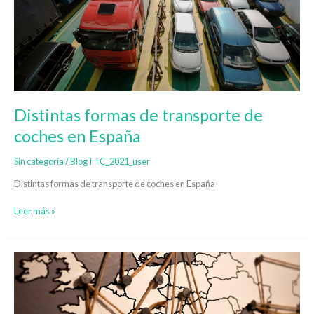
de
coches
en
España
Distintas formas de transporte de
coches en España
Sin categoría
/
BlogTTC_2021_user
Distintas formas de transporte de coches en España
Leer más »
Transportar
un
coche
a