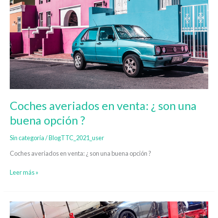
averiados
en
venta:
¿
son
una
buena
opción
?
Coches averiados en venta: ¿ son una
buena opción ?
Sin categoría
/
BlogTTC_2021_user
Coches averiados en venta: ¿ son una buena opción ?
Leer más »
Transporte
de