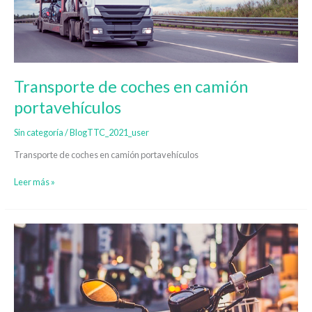
Transporte de coches en camión
portavehículos
Sin categoría
/
BlogTTC_2021_user
Transporte de coches en camión portavehículos
Leer más »
Transporte
de
motos
legalmente
y
de