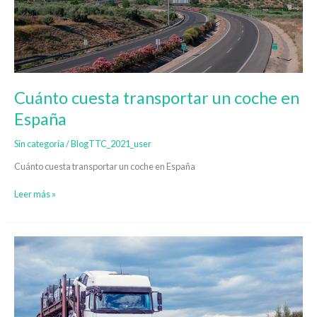
en
España
Cuánto cuesta transportar un coche en
España
Sin categoría
/
BlogTTC_2021_user
Cuánto cuesta transportar un coche en España
Leer más »
Transporte
de
coches
en
camión
portavehículos