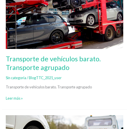
vehículos
barato.
Transporte
agrupado
Transporte de vehículos barato.
Transporte agrupado
Sin categoría
/
BlogTTC_2021_user
Transporte de vehículos barato. Transporte agrupado
Leer más »
Cómo
se