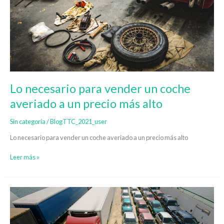
vender
un
coche
averiado
a
un
precio
más
alto
Lo necesario para vender un coche
averiado a un precio más alto
Sin categoría
/
BlogTTC_2021_user
Lo necesario para vender un coche averiado a un precio más alto
Leer más »
Distintas
formas
de
transporte